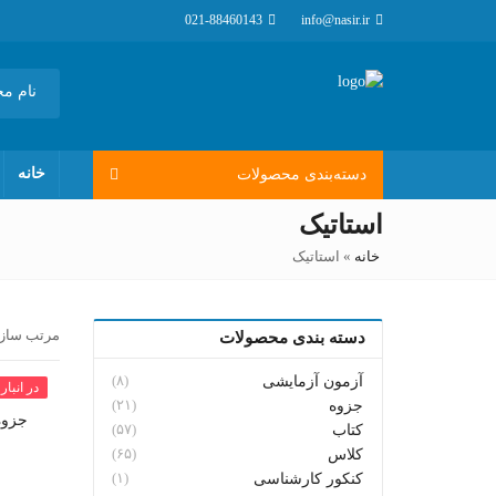
021-88460143
info@nasir.ir
خانه
دسته‌بندی محصولات
استاتیک
خانه
»
استاتیک
مرتب ساز
دسته بندی محصولات
(۸)
آزمون آزمایشی
در انبار
(۲۱)
جزوه
جزوه
(۵۷)
کتاب
(۶۵)
کلاس
(۱)
کنکور کارشناسی