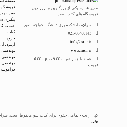
صفحه اص
فروشگاه
نصیر شاپ، یکی از بزرگترین و بروزترین
سبد خرید
فروشگاه های کتاب نصیر
پیگیری س
تهران، دانشکده برق دانشگاه خواجه نصیر
حساب کار
کتاب
021-88460143
جزوه
info@nasir.ir
آزمون آز
www.nasir.ir
مهندسی ب
مهندسی م
شنبه تا چهارشنبه / 9:00 صبح - 6:00
مهندسی کا
غروب
فراموشی 
کپی رایت - تمامی حقوق برای کتاب سو محفوظ است. طرا
فایل