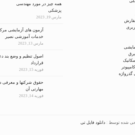
لی
همه چیز در مورد مهندسی
پزشکی
مارس 19, 2023
فارش
بری
آزمون های آزمایشی مرک
خدمات آموزشی نصیر
مارس 13, 2023
مایشی
رق
اصول تنظیم و وضع بند دع
کانیک
قرارداد
مپیوتر
فوریه 15, 2023
گذرواژه
حقوق شرکتها و معرفی د
مهارتی آن
فوریه 14, 2023
حی شده توسط :
دانلود فایل تی