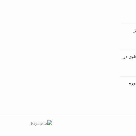
ز
اوی در
وره