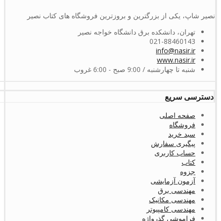
نصیر شاپ، یکی از بزرگترین و بروزترین فروشگاه های کتاب نصیر
تهران، دانشکده برق دانشگاه خواجه نصیر
021-88460143
info@nasir.ir
www.nasir.ir
شنبه تا چهارشنبه / 9:00 صبح - 6:00 غروب
دسترسی سریع
صفحه اصلی
فروشگاه
سبد خرید
پیگیری سفارش
حساب کاربری
کتاب
جزوه
آزمون آزمایشی
مهندسی برق
مهندسی مکانیک
مهندسی کامپیوتر
فراموشی گذرواژه