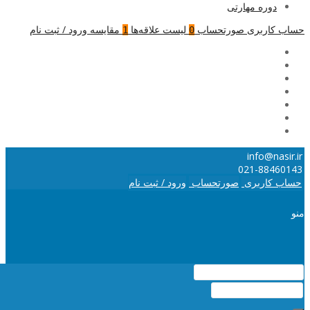
دوره مهارتی
حساب کاربری
صورتحساب
لیست علاقه‌ها
مقایسه
ورود / ثبت نام
1
0
info@nasir.ir
021-88460143
حساب کاربری
صورتحساب
ورود / ثبت نام
منو