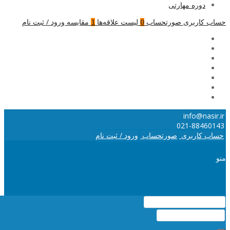
دوره مهارتی
حساب کاربری
صورتحساب
لیست علاقه‌ها
مقایسه
ورود / ثبت نام
1
0
info@nasir.ir
021-88460143
حساب کاربری
صورتحساب
ورود / ثبت نام
منو