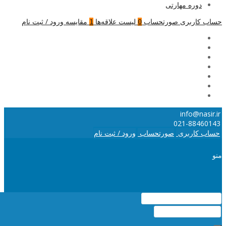
دوره مهارتی
حساب کاربری
صورتحساب
لیست علاقه‌ها
مقایسه
ورود / ثبت نام
1
0
info@nasir.ir
021-88460143
حساب کاربری
صورتحساب
ورود / ثبت نام
منو