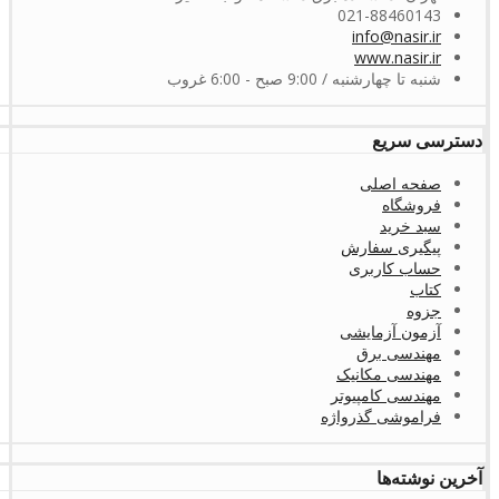
021-88460143
info@nasir.ir
www.nasir.ir
شنبه تا چهارشنبه / 9:00 صبح - 6:00 غروب
دسترسی سریع
صفحه اصلی
فروشگاه
سبد خرید
پیگیری سفارش
حساب کاربری
کتاب
جزوه
آزمون آزمایشی
مهندسی برق
مهندسی مکانیک
مهندسی کامپیوتر
فراموشی گذرواژه
آخرین نوشته‌ها