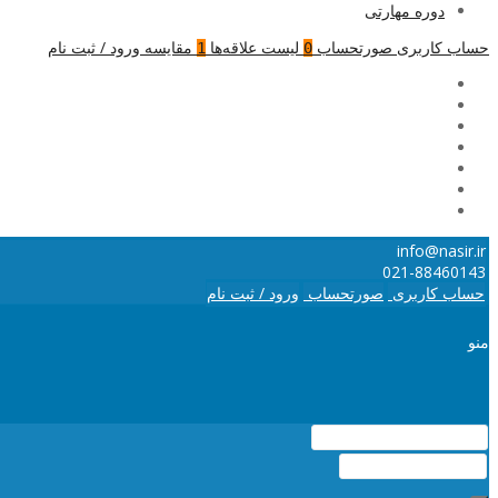
دوره مهارتی
حساب کاربری
صورتحساب
لیست علاقه‌ها
مقایسه
ورود / ثبت نام
1
0
info@nasir.ir
021-88460143
حساب کاربری
صورتحساب
ورود / ثبت نام
منو