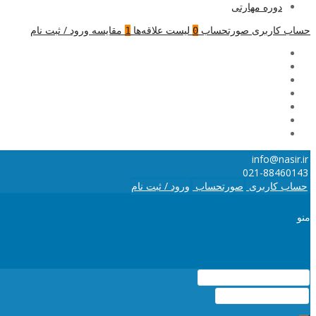
دوره مهارتی
حساب کاربری
صورتحساب
لیست علاقه‌ها
مقایسه
ورود / ثبت نام
1
0
info@nasir.ir
021-88460143
حساب کاربری
صورتحساب
ورود / ثبت نام
منو