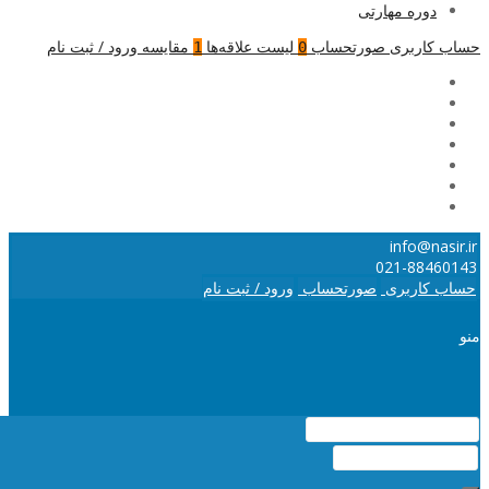
دوره مهارتی
حساب کاربری
صورتحساب
لیست علاقه‌ها
مقایسه
ورود / ثبت نام
1
0
info@nasir.ir
021-88460143
حساب کاربری
صورتحساب
ورود / ثبت نام
منو