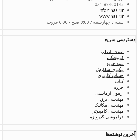
021-88460143
info@nasir.ir
www.nasir.ir
شنبه تا چهارشنبه / 9:00 صبح - 6:00 غروب
دسترسی سریع
صفحه اصلی
فروشگاه
سبد خرید
پیگیری سفارش
حساب کاربری
کتاب
جزوه
آزمون آزمایشی
مهندسی برق
مهندسی مکانیک
مهندسی کامپیوتر
فراموشی گذرواژه
آخرین نوشته‌ها