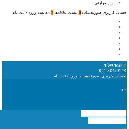
دوره مهارتی
حساب کاربری
صورتحساب
لیست علاقه‌ها
مقایسه
ورود / ثبت نام
1
0
info@nasir.ir
021-88460143
حساب کاربری
صورتحساب
ورود / ثبت نام
منو