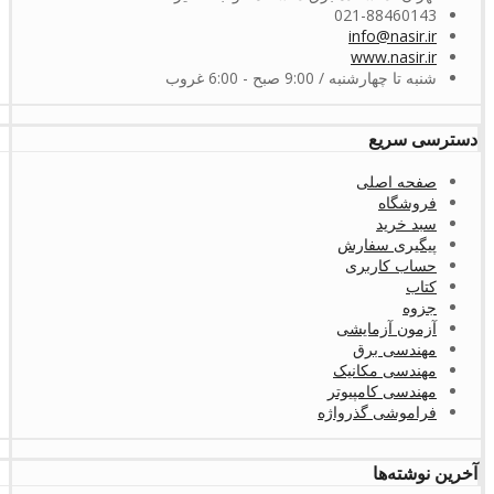
021-88460143
info@nasir.ir
www.nasir.ir
شنبه تا چهارشنبه / 9:00 صبح - 6:00 غروب
دسترسی سریع
صفحه اصلی
فروشگاه
سبد خرید
پیگیری سفارش
حساب کاربری
کتاب
جزوه
آزمون آزمایشی
مهندسی برق
مهندسی مکانیک
مهندسی کامپیوتر
فراموشی گذرواژه
آخرین نوشته‌ها