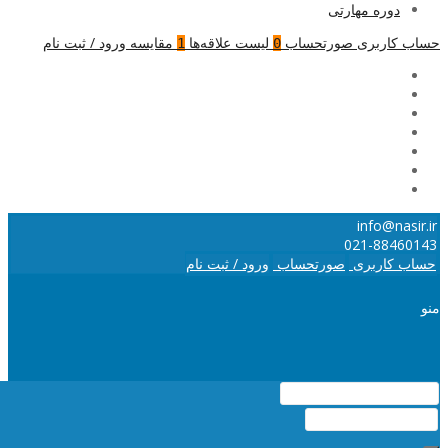
دوره مهارتی
حساب کاربری
صورتحساب
لیست علاقه‌ها
مقایسه
ورود / ثبت نام
1
0
info@nasir.ir
021-88460143
حساب کاربری
صورتحساب
ورود / ثبت نام
منو