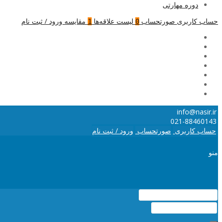
دوره مهارتی
حساب کاربری
صورتحساب
لیست علاقه‌ها
مقایسه
ورود / ثبت نام
1
0
info@nasir.ir
021-88460143
حساب کاربری
صورتحساب
ورود / ثبت نام
منو