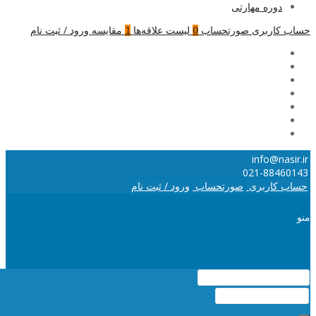
دوره مهارتی
حساب کاربری
صورتحساب
لیست علاقه‌ها
مقایسه
ورود / ثبت نام
1
0
info@nasir.ir
021-88460143
حساب کاربری
صورتحساب
ورود / ثبت نام
منو