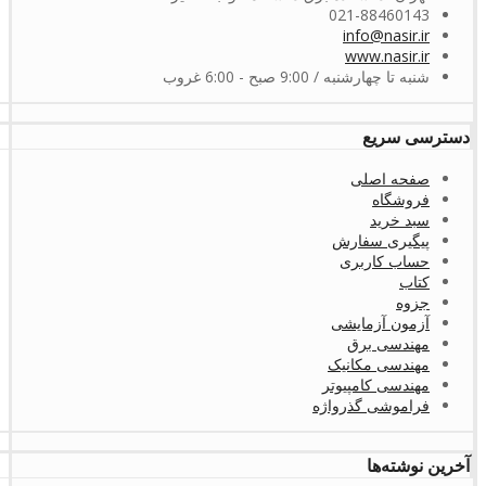
021-88460143
info@nasir.ir
www.nasir.ir
شنبه تا چهارشنبه / 9:00 صبح - 6:00 غروب
دسترسی سریع
صفحه اصلی
فروشگاه
سبد خرید
پیگیری سفارش
حساب کاربری
کتاب
جزوه
آزمون آزمایشی
مهندسی برق
مهندسی مکانیک
مهندسی کامپیوتر
فراموشی گذرواژه
آخرین نوشته‌ها