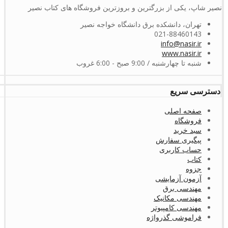
نصیر شاپ، یکی از بزرگترین و بروزترین فروشگاه های کتاب نصیر
تهران، دانشکده برق دانشگاه خواجه نصیر
021-88460143
info@nasir.ir
www.nasir.ir
شنبه تا چهارشنبه / 9:00 صبح - 6:00 غروب
دسترسی سریع
صفحه اصلی
فروشگاه
سبد خرید
پیگیری سفارش
حساب کاربری
کتاب
جزوه
آزمون آزمایشی
مهندسی برق
مهندسی مکانیک
مهندسی کامپیوتر
فراموشی گذرواژه