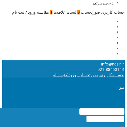
دوره مهارتی
حساب کاربری
صورتحساب
لیست علاقه‌ها
مقایسه
ورود / ثبت نام
1
0
info@nasir.ir
021-88460143
حساب کاربری
صورتحساب
ورود / ثبت نام
منو