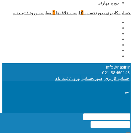
دوره مهارتی
حساب کاربری
صورتحساب
لیست علاقه‌ها
مقایسه
ورود / ثبت نام
1
0
info@nasir.ir
021-88460143
حساب کاربری
صورتحساب
ورود / ثبت نام
منو