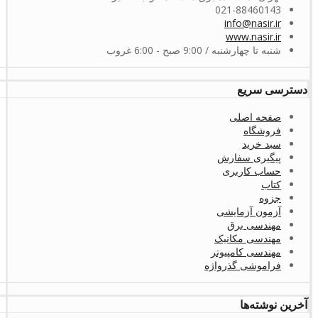
021-88460143
info@nasir.ir
www.nasir.ir
شنبه تا چهارشنبه / 9:00 صبح - 6:00 غروب
دسترسی سریع
صفحه اصلی
فروشگاه
سبد خرید
پیگیری سفارش
حساب کاربری
کتاب
جزوه
آزمون آزمایشی
مهندسی برق
مهندسی مکانیک
مهندسی کامپیوتر
فراموشی گذرواژه
آخرین نوشته‌ها