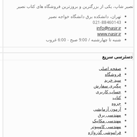
نصیر شاپ، یکی از بزرگترین و بروزترین فروشگاه های کتاب نصیر
تهران، دانشکده برق دانشگاه خواجه نصیر
021-88460143
info@nasir.ir
www.nasir.ir
شنبه تا چهارشنبه / 9:00 صبح - 6:00 غروب
دسترسی سریع
صفحه اصلی
فروشگاه
سبد خرید
پیگیری سفارش
حساب کاربری
کتاب
جزوه
آزمون آزمایشی
مهندسی برق
مهندسی مکانیک
مهندسی کامپیوتر
فراموشی گذرواژه