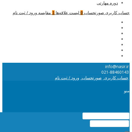
دوره مهارتی
حساب کاربری
صورتحساب
لیست علاقه‌ها
مقایسه
ورود / ثبت نام
1
0
info@nasir.ir
021-88460143
حساب کاربری
صورتحساب
ورود / ثبت نام
منو