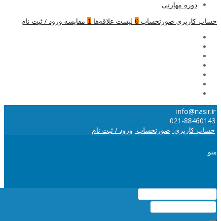
دوره مهارتی
حساب کاربری
صورتحساب
لیست علاقه‌ها
مقایسه
ورود / ثبت نام
1
0
info@nasir.ir
021-88460143
حساب کاربری
صورتحساب
ورود / ثبت نام
منو