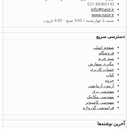
021-88460143
info@nasir.ir
www.nasir.ir
شنبه تا چهارشنبه / 9:00 صبح - 6:00 غروب
دسترسی سریع
صفحه اصلی
فروشگاه
سبد خرید
پیگیری سفارش
حساب کاربری
کتاب
جزوه
آزمون آزمایشی
مهندسی برق
مهندسی مکانیک
مهندسی کامپیوتر
فراموشی گذرواژه
آخرین نوشته‌ها