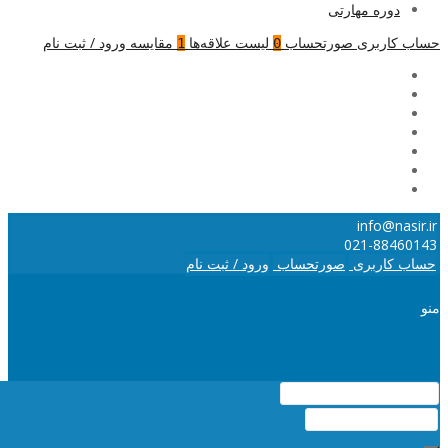
دوره مهارتی
حساب کاربری
صورتحساب
لیست علاقه‌ها
مقایسه
ورود / ثبت نام
1
0
info@nasir.ir
021-88460143
حساب کاربری
صورتحساب
ورود / ثبت نام
منو