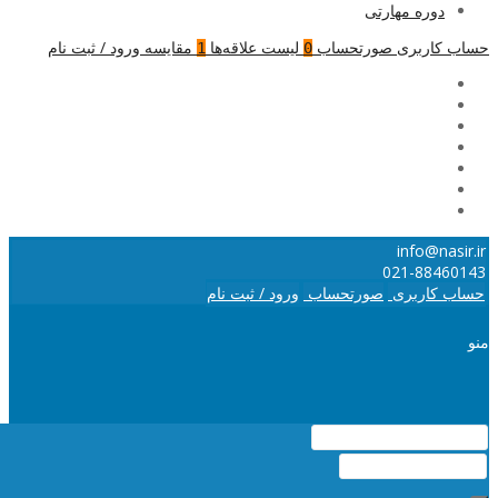
دوره مهارتی
حساب کاربری
صورتحساب
لیست علاقه‌ها
مقایسه
ورود / ثبت نام
1
0
info@nasir.ir
021-88460143
حساب کاربری
صورتحساب
ورود / ثبت نام
منو