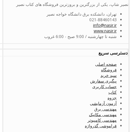
نصیر شاپ، یکی از بزرگترین و بروزترین فروشگاه های کتاب نصیر
تهران، دانشکده برق دانشگاه خواجه نصیر
021-88460143
info@nasir.ir
www.nasir.ir
شنبه تا چهارشنبه / 9:00 صبح - 6:00 غروب
دسترسی سریع
صفحه اصلی
فروشگاه
سبد خرید
پیگیری سفارش
حساب کاربری
کتاب
جزوه
آزمون آزمایشی
مهندسی برق
مهندسی مکانیک
مهندسی کامپیوتر
فراموشی گذرواژه