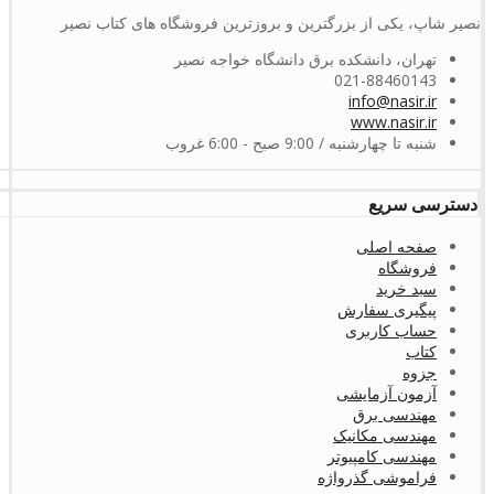
نصیر شاپ، یکی از بزرگترین و بروزترین فروشگاه های کتاب نصیر
تهران، دانشکده برق دانشگاه خواجه نصیر
021-88460143
info@nasir.ir
www.nasir.ir
شنبه تا چهارشنبه / 9:00 صبح - 6:00 غروب
دسترسی سریع
صفحه اصلی
فروشگاه
سبد خرید
پیگیری سفارش
حساب کاربری
کتاب
جزوه
آزمون آزمایشی
مهندسی برق
مهندسی مکانیک
مهندسی کامپیوتر
فراموشی گذرواژه