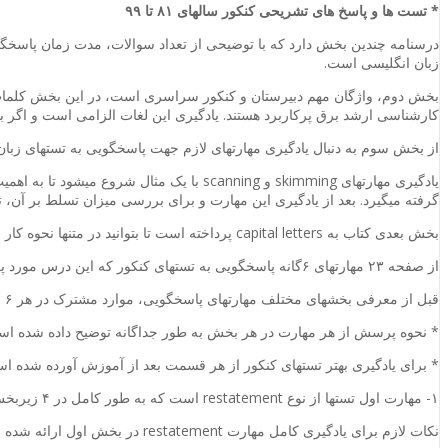
* تست­ ها و پاسخ ­های تشریحی کنکور سال­های ۸۱ تا ۹۹
درسنامه چندین بخش دارد که با توضیحی از تعداد سوالات، مدت زمان پاسخگوی
زبان انگلیسی است.
بخش دوم، واژگان مهم دبیرستان و کنکور سراسری است، در این بخش کلمات پر
کارشناسی ارشد برق پرکاربرد هستند. یادگیری این لغات الزامی است و اگر به ط
از بخش سوم به دنبال یادگیری مهارت­های لازم جهت پاسخگویی به تست­های زب
یادگیری مهارت­های
skimming
و
scanning
با یک مثال شروع می­شود تا به اهمیت
گرفته می­گیرد. بعد از یادگیری این مهارت و برای بررسی میزان تسلط بر آن، تس
بخش بعدی کتاب به
capital letters
پرداخته است تا بتوانید در متن­ها نحوه کار
از صفحه ۲۳ مهارت­های ۶گانه پاسخگویی به تست­های کنکور که این درس مورد پرسش هستند آموزش داده شده است.
قبل از معرفی بخش­های مختلف مهارت­های پاسخگویی، موارد مشترک در هر ۶ بخش در زیر آورده شده است:
* نحوه پرسش از هر مهارت در هر بخش به طور جداگانه توضیح داده شده اس
* برای یادگیری بهتر تست­های کنکور از هر قسمت بعد از آموزش آورده شده است
۱- مهارت اول تست­ها از نوع
restatement
است که به طور کامل در ۴ زیربخش توضیح داده شده است.
نکات لازم برای یادگیری کامل مهارت
restatement
در بخش اول ارائه شده 