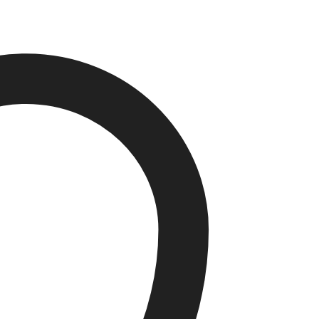
می
باشد.
گزینه
ها
ممکن
است
در
صفحه
محصول
انتخاب
شوند