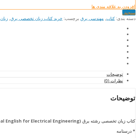
افزودن به علاقه مندی ها
سنجش
دسته بند‌ی:
کتاب
,
مهندسی برق
برچسب:
خرید کتاب زبان تخصصی برق
,
زبان
توضیحات
نظرات (0)
توضیحات
کتاب زبان تخصصی رشته برق (
al English for Electrical Engineering
* درسنامه