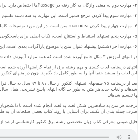
۲- مهارت دوم به معنی واژگان به کار رفته در
Passage
ها اختصاص دارد. برای
۳- مهارت سوم پیدا کردن مرجع ضمیر است. این مهارت به سه دسته تقسیم شده و هر کدام به طور کامل توضیح داده شده است.
۴- مهارت چهارم پیدا کردن
main idea
متن است. در این مورد توضیحات کامل 
۵- مهارت پنجم تست­های استنباط و استنتاج است، نکات اصلی برای پاسخگویی به این تست­ها ارائه شده است.
۶- مهارت آخر (ششم) پیشنهاد عنوان متن یا موضوع پاراگراف بعدی است. این نوع پرسش­ها صرفا با دانستن چند نکته قابل پاسخگویی است که در کتاب آمده است.
در انتهای آموزش ۳ مثال جامع آورده شده است که همه موارد آموزش داده شده را در خود جای داده­اند و به همه پرسش­های آن پاسخ تشریحی داده شده است.
انتهای درسنامه لغات کلیدی و مهم رشته برق از تمام گرایش­ها آورده شده است
این لغات را می­بینید حتما آن­ها را به طور کامل یاد بگیرید. چون در متن­های کنکور
بعد از درسنامه ۷۵ صفحه­ا
شده­اند و لغات جدید هر متن به طور جداگانه انتهای پاسخ تشریحی همان س
ها تقسیم شده­اند.
ترجمه هر متن به ساده­ترین شکل لغت به لغت انجام شده است تا دانشجویان ی
صرف جمله بندی آن نکنند. برای آشنایی با روند کتاب بعضی صفحات آن به طو
فایل صوتی معرفی کتاب زبان تخصصی رشته برق کنکور کارشناسی ارشد از ز