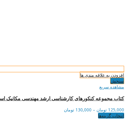
افزودن به علاقه مندی ها
سنجش
مشاهده سریع
کتاب مجموعه کنکورهای کارشناسی ارشد مهندسی مکانیک است
محدوده
125,000
تومان
–
130,000
تومان
این
قیمت:
انتخاب گزینه‌ها
محصول
125,000 تومان
دارای
تا
انواع
130,000 تومان
مختلفی