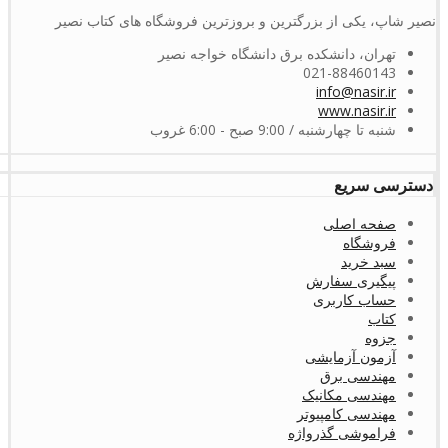
نصیر شاپ، یکی از بزرگترین و بروزترین فروشگاه های کتاب نصیر
تهران، دانشکده برق دانشگاه خواجه نصیر
021-88460143
info@nasir.ir
www.nasir.ir
شنبه تا چهارشنبه / 9:00 صبح - 6:00 غروب
دسترسی سریع
صفحه اصلی
فروشگاه
سبد خرید
پیگیری سفارش
حساب کاربری
کتاب
جزوه
آزمون آزمایشی
مهندسی برق
مهندسی مکانیک
مهندسی کامپیوتر
فراموشی گذرواژه