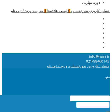
دوره مهارتی
حساب کاربری
صورتحساب
لیست علاقه‌ها
مقایسه
ورود / ثبت نام
1
0
info@nasir.ir
021-88460143
حساب کاربری
صورتحساب
ورود / ثبت نام
منو