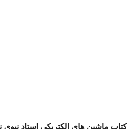
کتاب ماشین های الکتریکی استاد نبوی ن