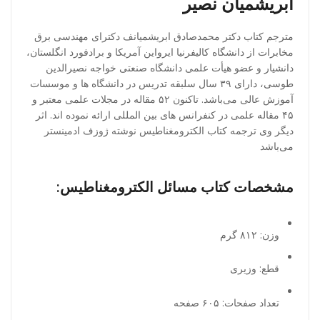
ابریشمیان نصیر
مترجم کتاب دکتر محمدصادق ابریشمیانف دکترای مهندسی برق
مخابرات از دانشگاه کالیفرنیا ایرواین آمریکا و برادفورد انگلستان،
دانشیار و عضو هیأت علمی دانشگاه صنعتی خواجه نصیرالدین
طوسی، دارای ۳۹ سال سلبقه تدریس در دانشگاه ها و موسسات
آموزش عالی می‌باشد. تاکنون ۵۲ مقاله در مجلات علمی معتبر و
۴۵ مقاله علمی در کنفرانس های بین المللی ارائه نموده اند. اثر
دیگر وی ترجمه کتاب الکترومغناطیس نوشته ژوزف ادمینستر
می‌باشد
مشخصات کتاب مسائل الکترومغناطیس:
وزن: ۸۱۲
گرم
قطع:
وزیری
تعداد صفحات: ۶۰۵
صفحه