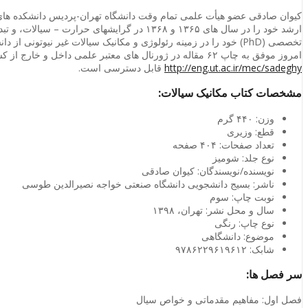
کیوان صادقی عضو هیأت علمی تمام وقت دانشگاه تهران-پردیس دانشکده های
تخصصی
(PhD)
خود را در زمینه رئولوژی و مکانیک سیالات غیر نیوتونی از دان
امروز موفق به چاپ ۶۲ مقاله در ژورنال های معتبر علمی داخل و خارج از کشور شده است که از میان آن ها ۴۶ مقاله دارای ایندکس بین المللی
http://eng.ut.ac.ir/mec/sadeghy
قابل دسترسی است.
مشخصات کتاب مکانیک سیالات:
وزن: ۴۴۰
گرم
قطع:
وزیری
تعداد صفحات: ۴۰۴
صفحه
نوع جلد:
شومیز
نویسنده/نویسندگان
: کیوان صادقی
ناشر: بسیج دانشجویی
دانشگاه صنعتی خواجه نصیرالدین طوسی
نوبت چاپ: سوم
سال و محل نشر:
تهران، ۱۳۹۸
نوع چاپ
:
رنگی
موضوع:
دانشگاهی
شابک:
۹۷۸۶۲۲۹۶۱۹۶۱۲
سر فصل ها:
فصل اول: مفاهیم مقدماتی و خواص سیال