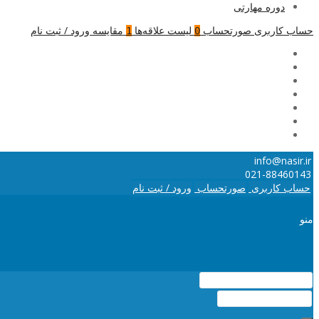
دوره مهارتی
حساب کاربری
صورتحساب
لیست علاقه‌ها
مقایسه
ورود / ثبت نام
1
0
info@nasir.ir
021-88460143
حساب کاربری
صورتحساب
ورود / ثبت نام
منو