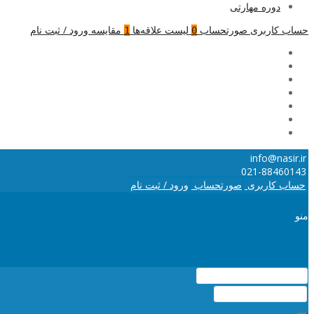
دوره مهارتی
حساب کاربری
صورتحساب
لیست علاقه‌ها
مقایسه
ورود / ثبت نام
1
0
info@nasir.ir
021-88460143
حساب کاربری
صورتحساب
ورود / ثبت نام
منو