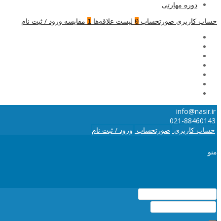
دوره مهارتی
حساب کاربری
صورتحساب
لیست علاقه‌ها
مقایسه
ورود / ثبت نام
1
0
info@nasir.ir
021-88460143
حساب کاربری
صورتحساب
ورود / ثبت نام
منو