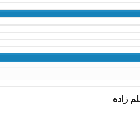
م زاده