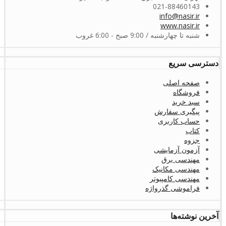
021-88460143
info@nasir.ir
www.nasir.ir
شنبه تا چهارشنبه / 9:00 صبح - 6:00 غروب
دسترسی سریع
صفحه اصلی
فروشگاه
سبد خرید
پیگیری سفارش
حساب کاربری
کتاب
جزوه
آزمون آزمایشی
مهندسی برق
مهندسی مکانیک
مهندسی کامپیوتر
فراموشی گذرواژه
آخرین نوشته‌ها