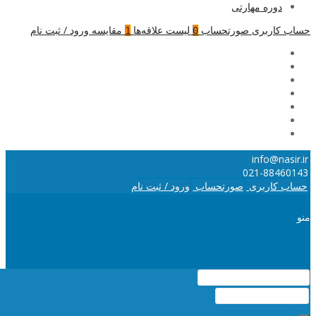
دوره مهارتی
حساب کاربری
صورتحساب
لیست علاقه‌ها
مقایسه
ورود / ثبت نام
1
0
info@nasir.ir
021-88460143
حساب کاربری
صورتحساب
ورود / ثبت نام
منو