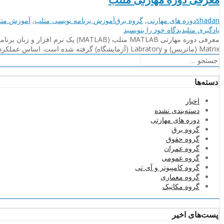
نویسنده
دسته‌بندی‌ها
برچسب
shadan
دوره های مهارتی
,
گروه برق
آموزش برنامه نویسی متلب
,
آموزش مت
on
ها
یادگیری متلب
دیدگاه خود را
بنویسید
معرفی
دوره
Matrix (ماتریس) و Labratory (آزمایشگاه) گرفته شده است. اساس عملکرد نرم افزار متلب نیز با استفاده از حل ماتریس ها است و همچنین …
مهارتی
جستجو
متلب
برای:
دسته‌ها
اخبار
دسته‌بندی نشده
دوره های مهارتی
گروه برق
گروه حقوق
گروه عمران
گروه عمومی
گروه کامپیوتر و آی تی
گروه معماری
گروه مکانیک
پست‌های اخیر