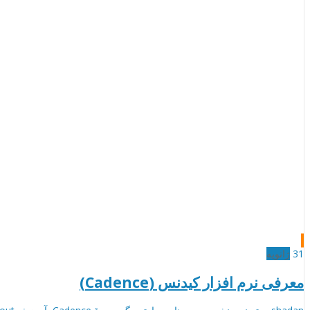
31
ژانویه
معرفی نرم افزار کیدنس (Cadence)
نویسنده
دسته‌بندی‌ها
برچسب