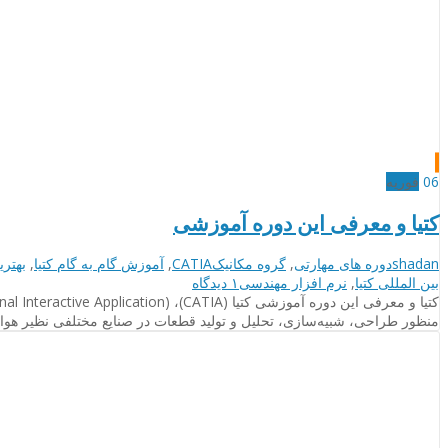
06
فوریه
کتیا و معرفی این دوره آموزشی
نویسنده
دسته‌بندی‌ها
برچسب
shadan
دوره های مهارتی
,
گروه مکانیک
CATIA
,
آموزش گام به گام کتیا
,
بهتر
ها
برای
بین المللی کتیا
,
نرم افزار مهندسی
۱ دیدگاه
کتیا
و
منظور طراحی، شبیه‌سازی، تحلیل و تولید قطعات در صنایع مختلفی نظیر هواف
معرفی
این
دوره
آموزشی