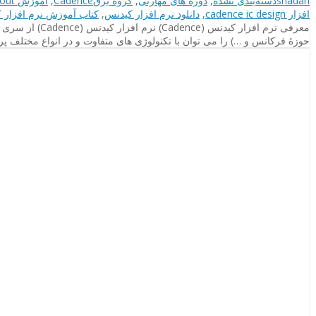
shadan
دسته‌بندی نشده
,
دوره های مهارتی
,
گروه برق
Cadence
,
آموزش layout در cadence
ها
افزار cadence ic design
,
دانلود نرم افزار کیدنس
,
کتاب آموزش نرم افزار ک
معرفی نرم افز
حوزۀ فرکانس و …) را می توان با تکنولوژی های متفاوت و در انواع مختلف پروسه ها مانند m، ۹۰nm