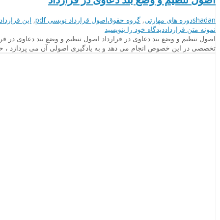
نویسنده
دسته‌بندی‌ها
برچسب
shadan
دوره های مهارتی
,
گروه حقوق
اصول قرارداد نویسی pdf
,
این قرارداد
on
ها
نمونه متن قرارداد
دیدگاه خود را
بنویسید
اصول
اصول تنظیم و وضع بند دعاوی در قرارداد اصول تنظیم و وضع بند دعاوی در ق
تنظیم
تخصصی در این خصوص انجام می دهد و به یادگیری اصولی آن می پردازد ، ح
و
وضع
بند
دعاوی
در
قرارداد