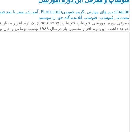
نویسنده
دسته‌بندی‌ها
برچسب
shadan
دوره های مهارتی
,
گروه عمومی
Photoshop
,
آموزش صفر تا صد فتو
ها
on
مقدماتی فتوشاپ
,
فتوشاپ آنلاین
دیدگاه خود را
بنویسید
فتوشاپ
و
خواهد داشت. این نرم افزار نخستین بار درسال ۱۹۸۸ توسط توماس و جان نول ساخته شده و از آن زمان تا کنون همه …
معرفی
این
دوره
آموزشی