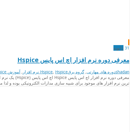
31
ژانویه
معرفی دوره نرم افزار اچ اس پایس Hspice
نویسنده
دسته‌بندی‌ها
برچسب
shadan
دوره های مهارتی
,
گروه برق
Hspice نرم افزار
,
Hspice
,
آموزش hspice
ها
معرفی دوره نر
ترین نرم افزار های موجود برای شبیه سازی مدارات الکترونیکی بوده و لذا م