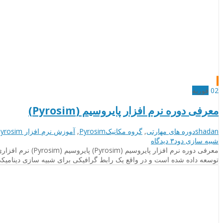
02
فوریه
معرفی دوره نرم افزار پایروسیم (Pyrosim)
نویسنده
دسته‌بندی‌ها
برچسب
shadan
دوره های مهارتی
,
گروه مکانیک
Pyrosim
,
آموزش نرم افزار pyrosim
برای
ها
شبیه سازی دود
۳ دیدگاه
معرفی
دوره
توسعه داده شده است و در واقع یک رابط گرافیکی برای شبیه سازی دینامیکی آتش FDS می‌باشد. اساس شبیه‌سازی در پایروسیم، شبیه سازی دود و حریق در س
نرم
افزار
پایروسیم
(Pyrosim)