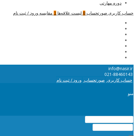
دوره مهارتی
حساب کاربری
صورتحساب
لیست علاقه‌ها
مقایسه
ورود / ثبت نام
1
0
info@nasir.ir
021-88460143
حساب کاربری
صورتحساب
ورود / ثبت نام
منو