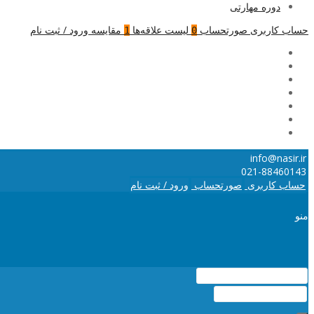
دوره مهارتی
حساب کاربری
صورتحساب
لیست علاقه‌ها
مقایسه
ورود / ثبت نام
1
0
info@nasir.ir
021-88460143
حساب کاربری
صورتحساب
ورود / ثبت نام
منو