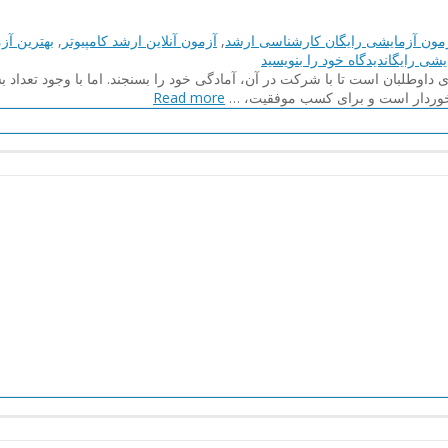
مون آزمایشی رایگان کارشناسی ارشد
,
آزمون آنلاین ارشد کامپیوتر
,
بهترین آزم
on
یشی رایگان
دیدگاه خود را
بنویسید
آزمون
وطلبان است تا با شرکت در آن، آمادگی خود را بسنجند. اما با وجود تعداد 
های
برخوردار است و برای کسب موفقیت، …
Read more
آزمایشی
مرکز
خدمات
آموزشی
نصیر