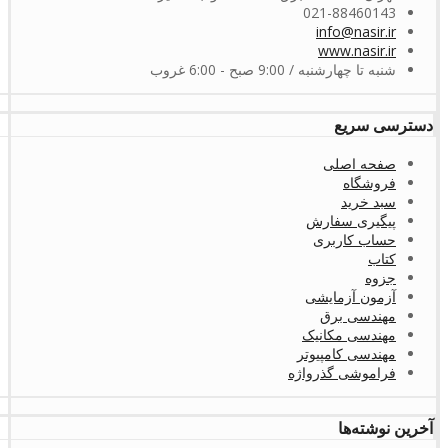
021-88460143
info@nasir.ir
www.nasir.ir
شنبه تا چهارشنبه / 9:00 صبح - 6:00 غروب
دسترسی سریع
صفحه اصلی
فروشگاه
سبد خرید
پیگیری سفارش
حساب کاربری
کتاب
جزوه
آزمون آزمایشی
مهندسی برق
مهندسی مکانیک
مهندسی کامپیوتر
فراموشی گذرواژه
آخرین نوشته‌ها