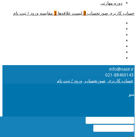
دوره مهارتی
حساب کاربری
صورتحساب
لیست علاقه‌ها
مقایسه
ورود / ثبت نام
1
0
info@nasir.ir
021-88460143
حساب کاربری
صورتحساب
ورود / ثبت نام
منو