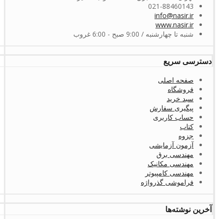
021-88460143
info@nasir.ir
www.nasir.ir
شنبه تا چهارشنبه / 9:00 صبح - 6:00 غروب
دسترسی سریع
صفحه اصلی
فروشگاه
سبد خرید
پیگیری سفارش
حساب کاربری
کتاب
جزوه
آزمون آزمایشی
مهندسی برق
مهندسی مکانیک
مهندسی کامپیوتر
فراموشی گذرواژه
آخرین نوشته‌ها