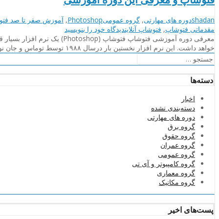
نویسنده
دسته‌بندی‌ها
برچسب
shadan
دوره های مهارتی
,
گروه عمومی
Photoshop
,
آموزش صفر تا صد فتو
ها
on
مقدماتی فتوشاپ
,
فتوشاپ آنلاین
دیدگاه خود را
بنویسید
فتوشاپ
و
خواهد داشت. این نرم افزار نخستین بار درسال ۱۹۸۸ توسط توماس و جان نول ساخته شده و از آن زمان تا کنون همه …
معرفی
جستجو
این
برای:
دوره
دسته‌ها
آموزشی
اخبار
دسته‌بندی نشده
دوره های مهارتی
گروه برق
گروه حقوق
گروه عمران
گروه عمومی
گروه کامپیوتر و آی تی
گروه معماری
گروه مکانیک
پست‌های اخیر