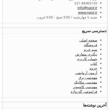
021-88460143
info@nasir.ir
www.nasir.ir
شنبه تا چهارشنبه / 9:00 صبح - 6:00 غروب
دسترسی سریع
صفحه اصلی
فروشگاه
سبد خرید
پیگیری سفارش
حساب کاربری
کتاب
جزوه
آزمون آزمایشی
مهندسی برق
مهندسی مکانیک
مهندسی کامپیوتر
فراموشی گذرواژه
آخرین نوشته‌ها