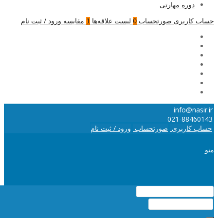
دوره مهارتی
حساب کاربری
صورتحساب
لیست علاقه‌ها
مقایسه
ورود / ثبت نام
1
0
info@nasir.ir
021-88460143
حساب کاربری
صورتحساب
ورود / ثبت نام
منو