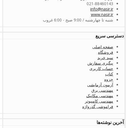
021-88460143
info@nasir.ir
www.nasir.ir
شنبه تا چهارشنبه / 9:00 صبح - 6:00 غروب
دسترسی سریع
صفحه اصلی
فروشگاه
سبد خرید
پیگیری سفارش
حساب کاربری
کتاب
جزوه
آزمون آزمایشی
مهندسی برق
مهندسی مکانیک
مهندسی کامپیوتر
فراموشی گذرواژه
آخرین نوشته‌ها