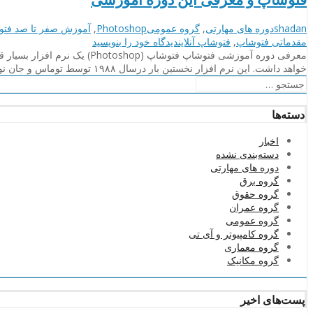
نویسنده
دسته‌بندی‌ها
برچسب
shadan
دوره های مهارتی
,
گروه عمومی
Photoshop
,
آموزش صفر تا صد فتو
ها
on
مقدماتی فتوشاپ
,
فتوشاپ آنلاین
دیدگاه خود را
بنویسید
فتوشاپ
و
خواهد داشت. این نرم افزار نخستین بار درسال ۱۹۸۸ توسط توماس و جان نول ساخته شده و از آن زمان تا کنون همه …
معرفی
جستجو
این
برای:
دوره
دسته‌ها
آموزشی
اخبار
دسته‌بندی نشده
دوره های مهارتی
گروه برق
گروه حقوق
گروه عمران
گروه عمومی
گروه کامپیوتر و آی تی
گروه معماری
گروه مکانیک
پست‌های اخیر