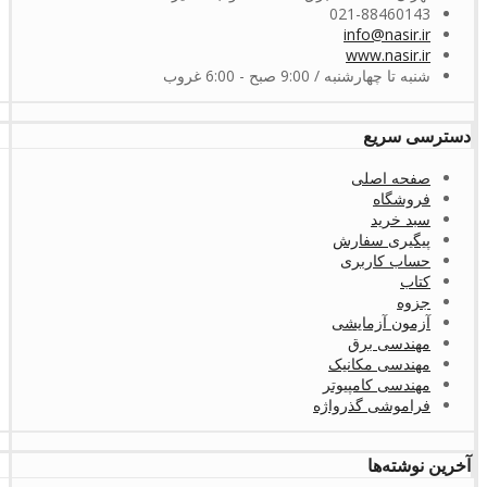
021-88460143
info@nasir.ir
www.nasir.ir
شنبه تا چهارشنبه / 9:00 صبح - 6:00 غروب
دسترسی سریع
صفحه اصلی
فروشگاه
سبد خرید
پیگیری سفارش
حساب کاربری
کتاب
جزوه
آزمون آزمایشی
مهندسی برق
مهندسی مکانیک
مهندسی کامپیوتر
فراموشی گذرواژه
آخرین نوشته‌ها