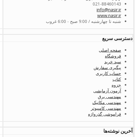
021-88460143
info@nasir.ir
www.nasir.ir
شنبه تا چهارشنبه / 9:00 صبح - 6:00 غروب
دسترسی سریع
صفحه اصلی
فروشگاه
سبد خرید
پیگیری سفارش
حساب کاربری
کتاب
جزوه
آزمون آزمایشی
مهندسی برق
مهندسی مکانیک
مهندسی کامپیوتر
فراموشی گذرواژه
آخرین نوشته‌ها