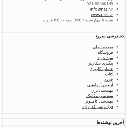
021-88460143
info@nasir.ir
www.nasir.ir
شنبه تا چهارشنبه / 9:00 صبح - 6:00 غروب
دسترسی سریع
صفحه اصلی
فروشگاه
سبد خرید
پیگیری سفارش
حساب کاربری
کتاب
جزوه
آزمون آزمایشی
مهندسی برق
مهندسی مکانیک
مهندسی کامپیوتر
فراموشی گذرواژه
آخرین نوشته‌ها