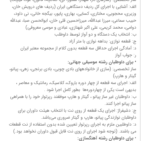
الف: آشنایی با اجرای کل ردیف دستگاهی ایران (ردیف های درویش خان،
وزیری، محجوبی، مختاری، کسایی، بهاری، پایور، بیگجه خانی، نی داود،
حبیب سماعی، میرزا عبداالله، میرزاحسین قلی خان، ابوالحسن صبا، عبدالله
دوامی، محمد کریمی، علی اکبر شهنازی، عبادی و موسی معروفی)
ب: انتخاب یک دستگاه و دو آواز توسط داوطلب
ج: قطعه نوازی: بداهه نوازی با متر آزاد
د: آمادگی اجرای حداقل سه قطعه بدون کلام از مجموعه معتبر ایران
ر: جواب آواز
• برای داوطلبان رشته موسیقی جهانی:
ساز تخصصی: (سازی از خانواده‎های بادی چوبی، بادی برنجی، زهی، پیانو،
گیتار و هارپ)
الف: اجرای سه قطعه از چهار دوره باروک، کلاسیک، رمانتیک و معاصر ،
بدیهی است یکی از چهاردوره‌ها بطور کامل اجرا شود .
ب: داوطلبان غیر ساز پیانو ، گیتار و هارپ موظفند رپرتوار خود را با همراهی
ساز پیانو اجرا کنند.
ج: دشیفراژ: اجرای یک قطعه از روی نت با انتخاب هیئت داوران برای
داوطلبان نوازندگی پیانو، هارپ و گیتار ضروری می‌باشد.
د: داوطلبین ملزم به اجرای رپرتوار تعیین شده بدون استفاده از نت قطعات
می باشند. (توجه شود اجرای از روی نت قابل قبول داوران نخواهد بود.)
•
برای داوطلبان رشته آهنگسازی: