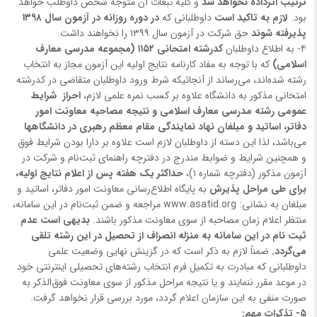
ترتیب اثرداده نخواهد شد
و کلیه تبعات آن متوجه شخص داوطلب خواهد
بود.
لازم به تاکید است
داوطلبانی که
در دوره روزانه در آزمون سال ۱۳۹۸
پذیرفته شوند
حق شرکت در آزمون سال ۱۳۹۹ را نخواهند داشت.
۴- به اطلاع داوطلبان
کدرشته امتحانی ۱۱۵۲ (مجموعه مدرسی معارف
اسلامی)
که با توجه به مفاد کارنامه نتایج اولیه این آزمون مجاز به انتخاب
رشته شده‌اند، می‌رساند از آنجائیکه شرط ورود داوطلبان متقاضی در کدرشته
امتحانی مذکور به دانشگاه علاوه بر کسب نمره علمی لازم،
ا
حراز شرایط
عمومی رشته مدرسی معارف اسلامی و نتیجه مصاحبه‌ معاونت امور
دفاتر، اساتید و مبلغان نهاد نمایندگی مقام معظم رهبری در دانشگاهها
می‌باشد، لذا این دسته از داوطلبان لازم است علاوه بر دارا بودن شرایط فوق
و همچنین شرایط و ضوابط مندرج در دفترچه راهنمای ثبت‌نام و شرکت در
آزمون مذکور (دفترچه شماره ۱)،
حداکثر یک هفته پس از اعلام نتایج اولیه،
برای طی مراحل پذیرش
به پایگاه اطلاع‌رسانی معاونت امور دفاتر، اساتید و
مبلغان به نشانی: www.asatid.org مراجعه و ضمن ثبت‌نام در این سامانه،
منتظر اعلام زمان مصاحبه از سوی معاونت مذکور باشند.
بدیهی است عدم
ثبت نام در این سامانه به منزله انصراف از تحصیل در این رشته تلقی
می‌گردد.
ضمناً لازم به ذکر است که در گزینش نهایی وضعیت علمی
داوطلبانی که مبادرت به تکمیل فرم انتخاب رشته‌های تحصیلی اینترنتی خود
در موعد مقرر ننمایند و یا نتیجه مراحل مذکور از سوی معاونت فوق‌الذکر به
صورت منفی به این سازمان اعلام گردد، مورد بررسی قرار نخواهد گرفت.
۵- تذکرات مهم: