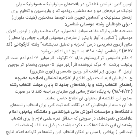
آزمون کتبی: نوشتن قطعاتی در بافت‌های مونوفونیک، هموفونیک، پلی
فونیک در فرم‌های دو و سه بخشی، روندو، تم و واریاسیون و تنظیم برای
ارکستر سمفونیک یا آنسامبل تعیین شده توسط ممتحنین (هیئت داوران)
• برای داوطلبان رشته موسیقی شناسی:
مصاحبه‏ علمی، ارائه مقاله، سوابق تحصیلی، درک مطلب زبان و آزمون اجرای
موسیقی (آشنایی با آواز یا یکی از سازهای موسیقی ایرانی، جهانی یا محلی).
منابع آزمون تشریحی درس “تجزیه و تحلیل نمایشنامه”
رشته کارگردانی (کد
۱۳۵۷)
کارشناسی ارشد ۱۳۹۸ به شرح ذیل اعلام می‌شود:
۱- دکتر فاستوس اثر کریستوفر مارلو 2- تارتوف اثر مولیر 3- آدم آدم است اثر
برتولت برشت 4- مرگ فروشنده اثر آرتور میلر 5- میمون پشمالو اثر یوجین
اونیل 6- مویزی زیر آفتاب اثر لورین هانسبری (لورن هنزبری)
ح- داوطلبان لازم است برای اطلاع از
اطلاعیه احتمالی اصلاحیه دفترچه
راهنمای انتخاب رشته و یا رشته‌های جدید
تا پایان مهلت انتخاب رشته
(۹۸/۰۴/۲۳)
به پایگاه اطلاع‌رسانی این سازمان مراجعه کنند تا در صورت
صدور این اطلاعیه از محتوای آن اطلاع حاصل نمایند.
ط- آن دسته از داوطلبانی که در تقاضانامه ثبت‌نامی برای انتخاب رشته‌های
دانشگاه‌ها و مؤسسات آموزش عالی غیرانتفاعی و دانشگاه پیام‌نور، ا
علام
علاقمندی ننموده‌اند
، در صورتی که حداقل نمره علمی لازم را برای انتخاب
رشته‌های این دانشگاه‌ها کسب کرده باشند، در ذیل بند الف (مشخصات
ثبت‌نامی) پیغامی را مبنی بر امکان انتخاب این رشته‌ها در کارنامه اعلام نتایج