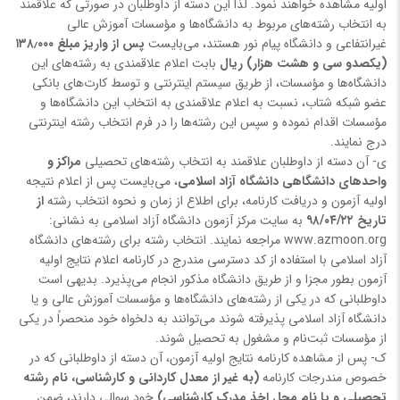
اولیه مشاهده خواهند نمود. لذا این دسته از داوطلبان در صورتی که علاقمند
به انتخاب رشته‌های مربوط به دانشگاه‌ها و مؤسسات آموزش عالی
غیرانتفاعی و دانشگاه پیام نور هستند، می‌بایست
پس از واریز مبلغ ۱۳۸٫۰۰۰
(یکصدو سی و هشت هزار) ریال
بابت اعلام علاقمندی به رشته‌های این
دانشگاه‌ها و مؤسسات، از طریق سیستم اینترنتی و توسط کارت‌های بانکی
عضو شبکه شتاب، نسبت به اعلام علاقمندی به انتخاب این دانشگاه‌ها و
مؤسسات اقدام نموده و سپس این رشته‌ها را در فرم انتخاب رشته اینترنتی
درج نمایند.
ی- آن دسته از داوطلبان علاقمند به انتخاب رشته‌های تحصیلی
مراکز و
واحدهای دانشگاهی دانشگاه آزاد اسلامی
، می‌بایست پس از اعلام نتیجه
اولیه آزمون و دریافت کارنامه، برای اطلاع از زمان و نحوه انتخاب رشته
از
تاریخ ۹۸/۰۴/۲۲
به سایت مرکز آزمون دانشگاه آزاد اسلامی به نشانی:
www.azmoon.org مراجعه نمایند. انتخاب رشته برای رشته‌های دانشگاه
آزاد اسلامی با استفاده از کد دسترسی مندرج در کارنامه اعلام نتایج اولیه
آزمون بطور مجزا و از طریق دانشگاه مذکور انجام می‌پذیرد. بدیهی است
داوطلبانی که در یکی از رشته‌های دانشگاه‌ها و مؤسسات آموزش عالی و یا
دانشگاه آزاد اسلامی پذیرفته شوند می‌توانند به دلخواه خود منحصراً در یکی
از مؤسسات ثبت‌نام و مشغول به تحصیل شوند.
ک- پس از مشاهده کارنامه نتایج اولیه آزمون، آن دسته از داوطلبانی که در
خصوص مندرجات کارنامه
(به غیر از معدل کاردانی و کارشناسی، نام رشته
تحصیلی و یا نام محل اخذ مدرک کارشناسی)
خود سوالی دارند، ضمن