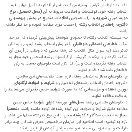
الف‌- به داوطلبان گرامی توصیه می‌گردد، قبل از اقدام به تکمیل نهایی فرم
انتخاب رشته خود، توضیحات و اطلاعات مربوط به آن
(محل تحصیل، نوع
دوره، میزان شهریه و …)
و همچنین
اطلاعات مندرج در بخش پیوستهای
دفترچه راهنمای انتخاب رشته
را حسب مورد مطالعه نموده و مد نظر داشته
باشند.
ب‌- سیستم انتخاب رشته، تا حدودی هوشمند پیش‌بینی گردیده که در حد
امکان
خطاهای احتمالی داوطلبان
را در زمان انتخاب رشته اینترنتی به آنان
تذکر دهد (به عنوان مثال: انتخاب کد رشته محلی که داوطلب در آزمون آن
شرکت نکرده و یا اینکه در گرایشی از گرایشهای رشته امتحانی خود مجاز به
انتخاب رشته نگردیده است و …)، لذا لازم است داوطلبان نسبت به رفع
خطاهای داده شده اقدام نمایند.
ج‌- داوطلبان مجاز به انتخاب رشته، لازم است اطلاعیه‌های این سازمان،
دفترچه راهنمای انتخاب رشته‌های تحصیلی و
شرایط و ضوابط ارگانهای
بورس دهنده و مؤسساتی که به صورت شرایط خاص پذیرش می‌نمایند
را
به دقت مطالعه نمایند.
د- داوطلبان متقاضی
رشته‌ محل‌های بورسیه دارای شرایط خاص
ضمن
مطالعه دقیق شرایط و ضوابط این گونه رشته‌ها، توجه داشته باشند م
نحصراً
مجاز به انتخاب حداکثر ۲ کدرشته محل
از این نوع کدرشته محلها می‌باشند و
لازم به توضیح است اطلاعیه این سازمان درخصوص معرفی شدگان چند برابر
ظرفیت و برنامه زمانی مصاحبه و سایر مراحل گزینش از طریق پایگاه