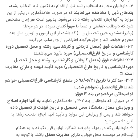
۳ـ داوطلبان مجاز به انتخاب رشته قبل از اقدام به تکمیل فرم انتخاب رشته،
بندهای ذیل را مشاهده می‌نمایند
که در صورت علامتگذاری در یکی از این
موارد به آنها اجازه انتخاب رشته داده می‌شود. بدیهی است هر زمان‌ مشخص‌
شود که‌ داوطلب‌ حقایقی را عمداً یا سهواً کتمان‌ نموده‌، در هر مرحله
‌(پذیرفته‌شدن‌، حین‌ تحصیل‌ ‌و …) که باشد، از این آزمون‌ و آزمون‌ سال‌ بعد
محروم‌ خواهد شد و حق هرگونه اعتراضی از وی سلب می‌گردد.
۱-۳- اطلاعات فوق (معدل کاردانی و کارشناسی، رشته و محل تحصیل دوره
کارشناسی و تاریخ فارغ‌التحصیلی) مورد تأیید می‌باشد.□
۲-۳- اطلاعات فوق (معدل کاردانی و کارشناسی، رشته و محل تحصیل
دوره‌کارشناسی و تاریخ فارغ التحصیلی) مورد تأیید نبوده و دارای مغایرت
است. □
۳-۳- حداکثر تا تاریخ ۹۸/۰۶/۳۱ در مقطع کارشناسی فارغ‌التحصیلی خواهم
شد □ فارغ‌التحصیل نخواهم شد.□
توضیحاتی درخصوص بند ۳ فوق:
۱- در صورتی که داوطلبان بند ۲-۳ را علامتگذاری نمایند
به آنها اجازه اصلاح
و ویرایش معدل، دانشگاه محل تحصیل و تاریخ فراغت از تحصیل داده
خواهد شد
و پس از ویرایش این موارد و تأیید آنها، اجازه انتخاب رشته به
آنان داده می‌شود.
۲- داوطلبانی که در ردیف پذیرفته شدگان نهایی قرار بگیرند و به هنگام
ثبت‌نام در موسسه محل قبولی،
دارای مغایرت معدل
باشند با توجه به