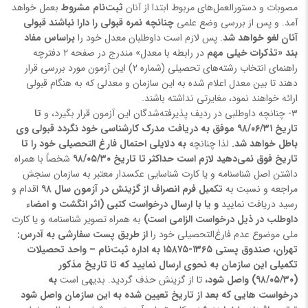
مصوبات و دستورالعمل‌های مربوط ابتدا از آنان
ثبت‌نام مشروط
بعمل خواهد
آمد. و پس از بررسی وضع علمی
چنانچه نمره قبولی را دارا نباشند قبولی
آنان لغو خواهد شد
. پس لازم است داوطلبان معدل خود را
براساس مفاد
بند «تذکرات خیلی مهم
در رابطه با معدل» مندرج در صفحه ۲ دفترچه
راهنمای انتخاب رشته‌های تحصیلی (شماره ۲) این آزمون مورد بررسی قرار
دهند تا بین معدل اعلام شده به این سازمان و معدلی که به هنگام قبولی
ارائه خواهند نمود، مغایرتی نداشته باشند.
۳- چنانچه داوطلبی در ردیف پذیرفته‌شدگان این آزمون قرار بگیرد، و
تا
تاریخ ۹۸/۰۶/۳۱ موفق به دریافت مدرک کارشناسی خود نگردد قبولی وی
باطل خواهد شد.
لذا چنانچه
به دلایلی احتمال فارغ التحصیلی خود را تا
تاریخ فوق نمی‌دهید
لازم است حداکثر تا تاریخ ۹۸/۰۵/۳۰
شخصاً با همراه
داشتن اصل شناسنامه و یا کارت شناسایی عکسدار معتبر به سازمان سنجش
مراجعه و نسبت به
تکمیل فرم انصراف از گزینش در آزمون سال ۹۸
اقدام و
رسید دریافت نمایید
و یا با ارسال درخواست کتبی (اثر انگشت و امضاء
داوطلب در ذیل درخواست الزامی است)
به همراه تصویر شناسنامه و یا کارت
ملی موضوع عدم فارغ‌التحصیلی خود را
از طریق‌ پست سفارشی به آدرس:
تهران، صندوق پستی ۱۳۶۵-۱۵۸۷۵ به اداره ثبت‌نام – واحد تحصیلات
تکمیلی این سازمان به نحوی ارسال نمایید که تا تاریخ مذکور
(۹۸/۰۵/۳۰) واصل شود،
تا از گزینش حذف گردید. بدیهی است
به
درخواست هایی که بعد از تاریخ تعیین شده به این سازمان واصل شود