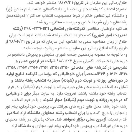
اطلاع‌رسانی این سازمان
در تاریخ‌ ۹۸/۰۴/۳۱
منتشر خواهد شد.
تبصره:
انتخاب کدرشته‌محلهای تحصیلی دانشگاه‌های شاهد، امام صادق (ع)
و دانشگاه غیرانتفاعی خاتم از شرط محدودیت انتخاب حداکثر ۲ کدرشته‌محل
رشته‌های دارای شرایط خاص و بورسیه مستثنی می‌باشند.
هـ کلیه داوطلبان متقاضی
کدرشته‌های امتحانی ۱۱۳۱-۱۱۳۹- ۱۱۴۸ (رشته
مدیریت امور شهری)
که مجاز به انتخاب رشته شده باشند لازم است برای
اطلاع از زمان مصاحبه علمی به اطلاعیه‌ این سازمان که
در تاریخ ۹۸/۰۴/۳۱
از
طریق پایگاه اطلاع رسانی این سازمان منتشر می‌شود، توجه نمایند.
و- با توجه به مصوبه یازدهمین جلسه شورای سنجش و پذیرش دانشجو در
دوره های تحصیلات تکمیلی مورخ ۹۸/۰۱/۲۴
شرکت در آزمون عملی و
تشریحی در کدرشته های امتحانی ۱۳۵۰، ۱۳۵۱، ۱۳۵۲، ۱۳۵۶، ۱۳۵۷، ۱۳۵۸،
۱۳۶۰، ۱۳۶۲ و ۱۳۶۴
منحصراً برای داوطلبانی که براساس کارنامه نتایج اولیه
در دوره‌های روزانه و نوبت دوم (شبانه) مجاز به انتخاب رشته باشند
و
تمایل به انتخاب رشته محل های دوره روزانه و نوبت دوم (شبانه) را در فرم
انتخاب رشته خود داشته باشند، ضرورت دارد. به عبارت دیگر
برای داوطلبانی
که در دوره روزانه و نوبت دوم (شبانه) مجاز نشوند
و یا در فرم انتخاب
رشته خود رشته محل های دوره های غیرانتفاعی، پردیس خودگردان، پیام نور
و مجازی را درج کنند و یا
برای انتخاب رشته محلهای دانشگاه آزاد اسلامی
اقدام نمایند،
آزمون عملی برگزار نخواهد شد.
ملاک پذیرش در رشته محلهای
دوره های غیرانتفاعی، پردیس خودگردان، پیام نور، مجازی و دانشگاه آزاد