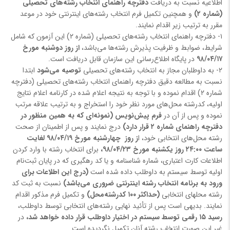
اطلاعیه نسبت به دریافت
دفترچه راهنمای انتخاب رشته‌های تحصیلی
(شماره ۲)
و همچنین تکمیل فرم انتخاب رشته‌های اینترنتی خود در موعد
مقرر به ترتیب زیر اقدام نمایند.
۱- دفترچه راهنمای انتخاب رشته‌های تحصیلی (شماره ۲) این آزمون که شامل
شرایط، ضوابط و ظرفیت پذیرش رشته‌ها می‌باشد،
از روز دو‌شنبه مورخ
۹۸/۰۴/۱۷
در پایگاه اطلاع‌رسانی این سازمان قابل دریافت است.
۲- به داوطلبان مجاز به انتخاب رشته‌های تحصیلی
توصیه می‌شود
ابتدا
نسبت به مطالعه دقیق دفترچه راهنمای انتخاب رشته‌های تحصیلی (دفترچه
شماره ۲) اقدام نموده و با توجه به نتیجه اعلام شده در کارنامه اعلام نتایج
اولیه، کدرشته محل‌های مورد نظر خود را استخراج و به ترتیب علاقه مرتب
نموده و پس از آن در
فرم پیش‌نویس (نمونه‌ای که به همین منظور در
دفترچه راهنمای شماره ۲ قرار دارد)
درج نمایند و پس از اطمینان از صحت
رشته محل‌های انتخابی خود، ا
ز روز چهار‌شنبه مورخ ۹۸/۰۴/۱۹ لغایت
ساعت ۲۴:۰۰ روز یکشنبه مورخ ۹۸/۰۴/۲۳،
برای انتخاب رشته با وارد کردن
اطلاعات کارت اعتباری، شماره شناسنامه و یا کد رهگیری که در پایان ثبت‌نام
اولیه توسط سیستم به داوطلب داده شده است
(درج این اطلاعات برای
ورود به برنامه انتخاب رشته اینترنتی ضروری می‌باشد)
نسبت به ثبت کد
رشته محلهای انتخابی
(حداکثر ۱۰۰ کدرشته‌محل)
و تکمیل فرم مذکور اقدام
نمایند. بدیهی است پس از تأئید نهایی رشته‌های انتخابی توسط داوطلب،
رسید ۱۵ رقمی توسط سیستم در اختیار داوطلب قرار داده خواهد شد،
در
غیر این صورت انتخاب رشته آنان تکمیل نگردیده است.