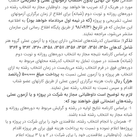
اسلامی
نمره کل نهایی بدون احتساب آزمونهای عملی و تشریحی
حسب
مورد در هریک از کد ضریب ها خواهد بود. داوطلبان مجاز به انتخاب رشته در
دوره‌های روزانه و نوبت دوم (شبانه) برای اطلاع از زمان برگزاری آزمونهای
عملی، تشریحی و پروژه
(که در نیمه اول مردادماه خواهد بود)
به اطلاعیه‌
این سازمان که
در تاریخ ۹۸/۰۴/۳۱
از طریق پایگاه اطلاع رسانی این سازمان
منتشر می‌شود، مراجعه نمایند.
تذکر ۱:
متقاضیان کدرشته‌های امتحانی دارای پروژه و یا آزمون عملی گروه هنر
شامل کدهای ۱۳۵۰، ۱۳۵۱، ۱۳۵۲، ۱۳۵۶، ۱۳۵۷، ۱۳۵۸، ۱۳۶۰، ۱۳۶۲ و ۱۳۶۴
که براساس کارنامه نتیجه مجاز به انتخاب دوره‌های روزانه و نوبت دوم
(شبانه) هستند در صورت تمایل به انتخاب کدرشته محلهای مربوط به
دوره‌های فوق در فرم انتخاب رشته می‌بایست در زمان انتخاب رشته به ازای
انتخاب هر پروژه و یا آزمون عملی نسبت به
پرداخت مبلغ ۵۰۰٫۰۰۰ (پانصد
هزار) ریال
بابت هزینه برگزاری آزمون عملی از طریق کارتهای عضو شتاب
اقدام و سپس نسبت به انتخاب رشته عمل نمایند.
لازم به توضیح است
داوطلبانی مجاز به شرکت در پروژه و یا آزمون عملی
رشته‌های امتحانی فوق خواهند بود که:
1- براساس کارنامه نتایج اولیه در رشته و گرایش مربوط به دوره‌های روزانه و
شبانه مجاز به انتخاب رشته شده باشند.
2- همزمان با انجام انتخاب رشته، علاقمندی خود را برای شرکت در پروژه و یا
پروژه‌ها اعلام نموده و نسبت به پرداخت هزینه فوق برای هر پروژه اقدام
نماید. (داوطلبانی علاقمندی خود را برای شرکت در ۲ و یا ۳ پروژه اعلام