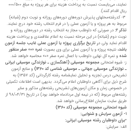
‌نمایند، می‌بایست نسبت به پرداخت هزینه برای هر پروژه به مبلغ ۰۰۰/۵۰۰
ریال اقدام کنند).
3- کدرشته‌محلهای پذیرش دوره‌های دوره‌های روزانه و نوبت دوم (شبانه)
مربوط به هر پروژه و یا آزمون عملی را در فرم انتخاب رشته خود درج نمایند.
تذکر ۲:
در صورتی که داوطلب مجاز به انتخاب رشته در دوره‌های روزانه و
نوبت دوم (شبانه) در این مرحله نسبت به اعلام علاقمندی و پرداخت هزینه
اقدام نماید ولی د
ر تاریخ برگزاری پروژه یا آزمون عملی غایب جلسه آزمون
باشد،
نتیجه پروژه و یا آزمون عملی برای وی بصورت
نمره «۰» صفر منظور
شده
و نمره کل نهایی داوطلب با اعمال نمره صفر «۰» محاسبه خواهد شد.
ز- شیوه امتحانی
مجموعه موسیقی (آهنگسازی ـ نوازندگی موسیقی ایرانی
ـ نوازندگی موسیقی جهانی ـ موسیقی شناسی کد ۱۳۶۰)
و منابع آزمون
تشریحی درس تجزیه و تحلیل نمایشنامه رشته کارگردانی (کد ۱۳۵۷) به
شرح ذیل برای آگاهی داوطلبان اعلام می‌گردد. بدیهی است اطلاعات تکمیلی
در خصوص زمان و مکان آزمون‌های تشریحی رشته‌های مذکور و سایر
رشته‌های مربوط (که در نیمه اول مردادماه خواهد بود) در تاریخ ۹۸/۰۴/۳۱ از
طریق سایت سازمان اطلاع‌رسانی خواهد شد.
شیوه امتحانی مجموعه موسیقی (کد ۱۳۶۰)
۱- آزمون سرایش و شنوایی:
•برای داوطلبان رشته موسیقی ایرانی:
الف: سرایش: