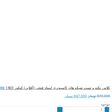
کلاس نکته و تست شبکه های کامپیوتری استاد فتحی (آفلاین) کنکور 1405
000
قیمت
قیمت
839,000
تومان
647,000
تومان
اصلی
فعلی
موجود
839,000 تومان
647,000 تومان
کلاس
بود.
است.