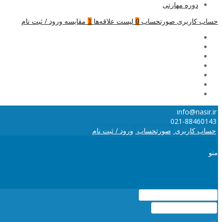
دوره مهارتی
حساب کاربری
صورتحساب
لیست علاقه‌ها
مقایسه
ورود / ثبت نام
1
0
info@nasir.ir
021-88460143
حساب کاربری
صورتحساب
ورود / ثبت نام
منو