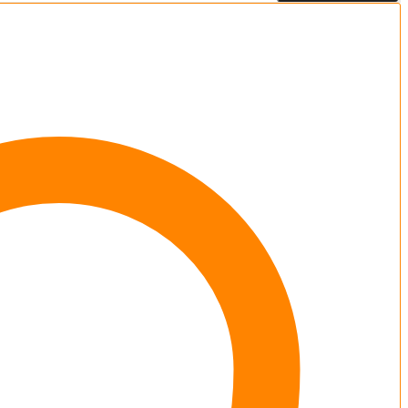
و
تست
شبکه
های
کامپیوتری
استاد
فتحی
(آفلاین)
کنکور
1405
quantity