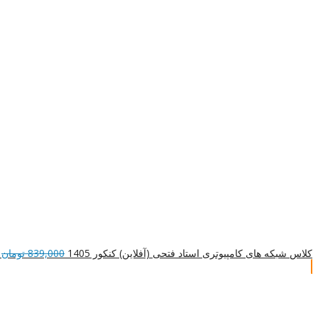
کلاس شبکه های کامپیوتری استاد فتحی (آفلاین) کنکور 1405
839,000
تومان