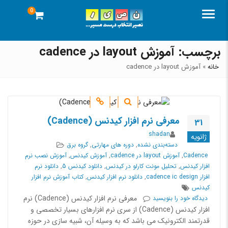
0
منو
برچسب:
آموزش layout در cadence
خانه
»
آموزش layout در cadence
معرفی نرم افزار کیدنس (Cadence)
31
نویسنده
shadan
ژانویه
دسته‌بندی‌ها
دسته‌بندی نشده
,
دوره های مهارتی
,
گروه برق
برچسب
Cadence
,
آموزش layout در cadence
,
آموزش کیدنس
,
آموزش نصب نرم
ها
افزار کیدنس
,
تحلیل مونت کارلو در کیدنس
,
دانلود کیدنس 5
,
دانلود نرم
افزار cadence ic design
,
دانلود نرم افزار کیدنس
,
کتاب آموزش نرم افزار
کیدنس
on معرفی نرم افزار کیدنس (Cadence)
معرفی نرم افزار کیدنس (Cadence) نرم
دیدگاه خود را
بنویسید
افزار کیدنس (Cadence) از سری نرم افزارهای بسیار تخصصی و
قدرتمند الکترونیک می باشد که به وسیله آن، شبیه سازی در حوزه