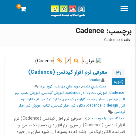
0
منو
برچسب:
Cadence
خانه
»
Cadence
معرفی نرم افزار کیدنس (Cadence)
31
نویسنده
shadan
ژانویه
دسته‌بندی‌ها
دسته‌بندی نشده
,
دوره های مهارتی
,
گروه برق
برچسب
Cadence
,
آموزش layout در cadence
,
آموزش کیدنس
,
آموزش نصب نرم
ها
افزار کیدنس
,
تحلیل مونت کارلو در کیدنس
,
دانلود کیدنس 5
,
دانلود نرم
افزار cadence ic design
,
دانلود نرم افزار کیدنس
,
کتاب آموزش نرم افزار
کیدنس
on معرفی نرم افزار کیدنس (Cadence)
معرفی نرم افزار کیدنس (Cadence) نرم
دیدگاه خود را
بنویسید
افزار کیدنس (Cadence) از سری نرم افزارهای بسیار تخصصی و
قدرتمند الکترونیک می باشد که به وسیله آن، شبیه سازی در حوزه