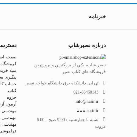
خبرنامه
درباره نصیرشاپ
دسترسی
صفحه اص
فروشگاه
نصیر شاپ، یکی از بزرگترین و بروزترین
سبد خرید
فروشگاه های کتاب نصیر
پیگیری س
تهران، دانشکده برق دانشگاه خواجه نصیر
حساب کار
کتاب
021-88460143
جزوه
info@nasir.ir
آزمون آز
www.nasir.ir
مهندسی ب
مهندسی م
شنبه تا چهارشنبه / 9:00 صبح - 6:00
مهندسی کا
غروب
فراموشی 