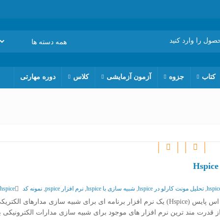
کتاب
جزوه
آزمون آزمایشی
کلاس
دوره مهارتی
,
تحلیل مونت کارلو در hspice
,
شبیه سازی با hspice
,
نرم افزار pspice
,
نمونه کد hspice
رفی دوره نرم افزار اچ اس پایس Hspice اچ اس پایس (Hspice) یک نرم افزار برنامه ای برای شبیه سازی مدارهای الکت
 قدرت مند ترین نرم افزار های موجود برای شبیه سازی مدارات الکترونیکی ب